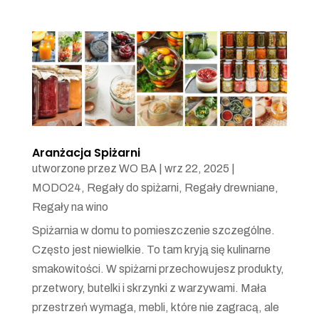
Aranżacja Spiżarni
utworzone przez
WO BA
|
wrz 22, 2025
|
MODO24
,
Regały do spiżarni
,
Regały drewniane
,
Regały na wino
Spiżarnia w domu to pomieszczenie szczególne.
Często jest niewielkie. To tam kryją się kulinarne
smakowitości. W spiżarni przechowujesz produkty,
przetwory, butelki i skrzynki z warzywami. Mała
przestrzeń wymaga, mebli, które nie zagracą, ale