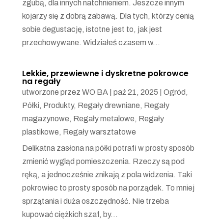
zgubą, dla innych natchnieniem. Jeszcze innym
kojarzy się z dobrą zabawą. Dla tych, którzy cenią
sobie degustację, istotne jest to, jak jest
przechowywane. Widziałeś czasem w...
Lekkie, przewiewne i dyskretne pokrowce
na regały
utworzone przez
WO BA
|
paź 21, 2025
|
Ogród
,
Półki
,
Produkty
,
Regały drewniane
,
Regały
magazynowe
,
Regały metalowe
,
Regały
plastikowe
,
Regały warsztatowe
Delikatna zasłona na półki potrafi w prosty sposób
zmienić wygląd pomieszczenia. Rzeczy są pod
ręką, a jednocześnie znikają z pola widzenia. Taki
pokrowiec to prosty sposób na porządek. To mniej
sprzątania i duża oszczędność. Nie trzeba
kupować ciężkich szaf, by...