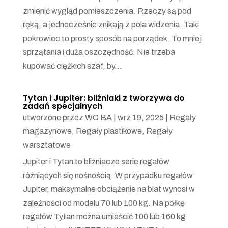
zmienić wygląd pomieszczenia. Rzeczy są pod
ręką, a jednocześnie znikają z pola widzenia. Taki
pokrowiec to prosty sposób na porządek. To mniej
sprzątania i duża oszczędność. Nie trzeba
kupować ciężkich szaf, by...
Tytan i Jupiter: bliźniaki z tworzywa do
zadań specjalnych
utworzone przez
WO BA
|
wrz 19, 2025
|
Regały
magazynowe
,
Regały plastikowe
,
Regały
warsztatowe
Jupiter i Tytan to bliźniacze serie regałów
różniących się nośnością. W przypadku regałów
Jupiter, maksymalne obciążenie na blat wynosi w
zależności od modelu 70 lub 100 kg. Na półkę
regałów Tytan można umieścić 100 lub 160 kg