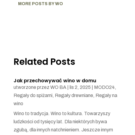
MORE POSTS BY WO
Related Posts
Jak przechowywać wino w domu
utworzone przez
WO BA
|
lis 2, 2025
|
MODO24
,
Regały do spiżarni
,
Regały drewniane
,
Regały na
wino
Wino to tradycja. Wino to kultura. Towarzyszy
ludzkości od tysięcy lat. Dla niektórych bywa
zgubą, dla innych natchnieniem. Jeszcze innym