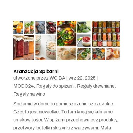
Aranżacja Spiżarni
utworzone przez
WO BA
|
wrz 22, 2025
|
MODO24
,
Regały do spiżarni
,
Regały drewniane
,
Regały na wino
Spiżarnia w domu to pomieszczenie szczególne.
Często jest niewielkie. To tam kryją się kulinarne
smakowitości. W spiżarni przechowujesz produkty,
przetwory, butelki i skrzynki z warzywami. Mała