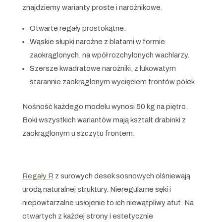
znajdziemy warianty proste i narożnikowe.
Otwarte regały prostokątne.
Wąskie słupki narożne z blatami w formie
zaokrąglonych, na wpół rozchylonych wachlarzy.
Szersze kwadratowe narożniki, z łukowatym
starannie zaokrąglonym wycięciem frontów półek.
Nośność każdego modelu wynosi 50 kg na piętro.
Boki wszystkich wariantów mają kształt drabinki z
zaokrąglonym u szczytu frontem.
Regały R
z surowych desek sosnowych olśniewają
urodą naturalnej struktury. Nieregularne sęki i
niepowtarzalne usłojenie to ich niewątpliwy atut. Na
otwartych z każdej strony i estetycznie