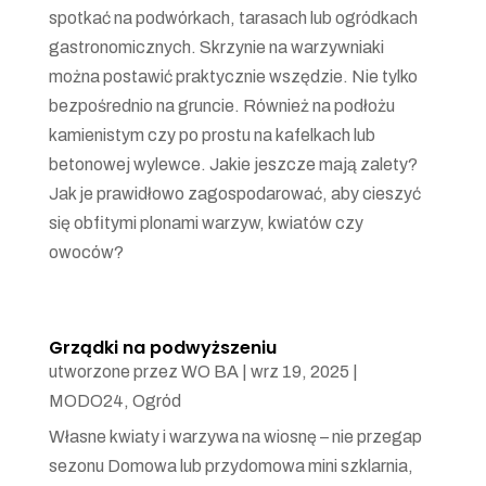
spotkać na podwórkach, tarasach lub ogródkach
gastronomicznych. Skrzynie na warzywniaki
można postawić praktycznie wszędzie. Nie tylko
bezpośrednio na gruncie. Również na podłożu
kamienistym czy po prostu na kafelkach lub
betonowej wylewce. Jakie jeszcze mają zalety?
Jak je prawidłowo zagospodarować, aby cieszyć
się obfitymi plonami warzyw, kwiatów czy
owoców?
Grządki na podwyższeniu
utworzone przez
WO BA
|
wrz 19, 2025
|
MODO24
,
Ogród
Własne kwiaty i warzywa na wiosnę – nie przegap
sezonu Domowa lub przydomowa mini szklarnia,