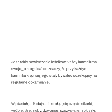
Jest takie powiedzenie leśników “każdy karmnik ma
swojego krogulca” co znaczy, że przy każdym
karmniku kręci się jego stały bywalec oczekujący na
regularne dokarmianie.
W ptasich jadłodajniach stołują się często sikorki,
wróble, gile, zięby, dzwońce, szczygły, jemiołuszki,